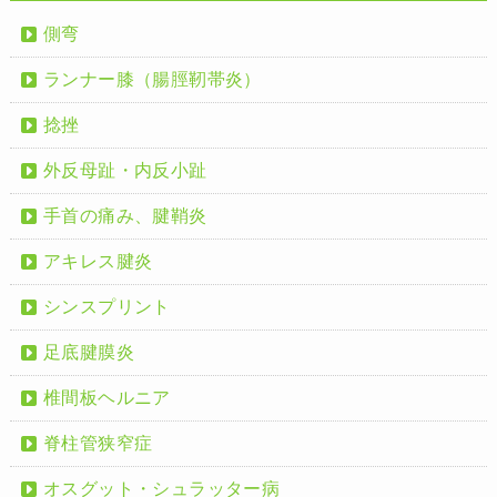
側弯
ランナー膝（腸脛靭帯炎）
捻挫
外反母趾・内反小趾
手首の痛み、腱鞘炎
アキレス腱炎
シンスプリント
足底腱膜炎
椎間板ヘルニア
脊柱管狭窄症
オスグット・シュラッター病