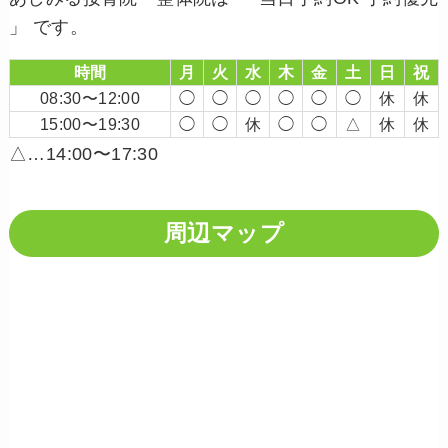
」 です。
時間
月
火
水
木
金
土
日
祝
08:30〜12:00
◯
◯
◯
◯
◯
◯
休
休
15:00〜19:30
◯
◯
休
◯
◯
△
休
休
△…14:00〜17:30
周辺マップ