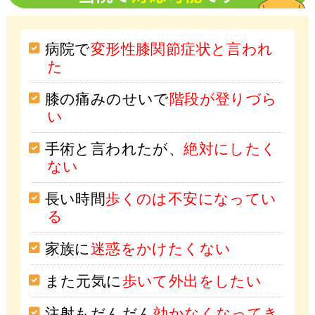
病院で
変形性膝関節症状と言われ
た
膝の痛みのせいで
階段が登りづら
い
手術と言われたが、
絶対にしたく
ない
長い時間
歩くのは不安になってい
る
家族に
迷惑をかけたくない
また元気に
歩いて外出をしたい
注射もだんだん
効かなくなってき