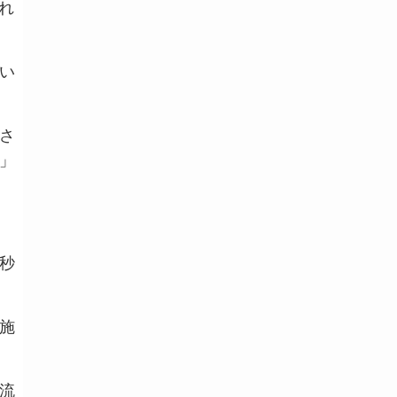
れ
い
さ
」
秒
施
流