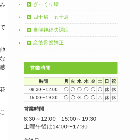
ぎっくり腰
み
四十肩・五十肩
で
自律神経失調症
産後骨盤矯正
他
な
感
営業時間
時間
月
火
水
木
金
土
日
祝
花
08:30〜12:00
◯
◯
◯
◯
◯
◯
休
休
15:00〜19:30
◯
◯
休
◯
◯
△
休
休
営業時間
こ
8:30～12:00 15:00～19:30
土曜午後は14:00〜17:30