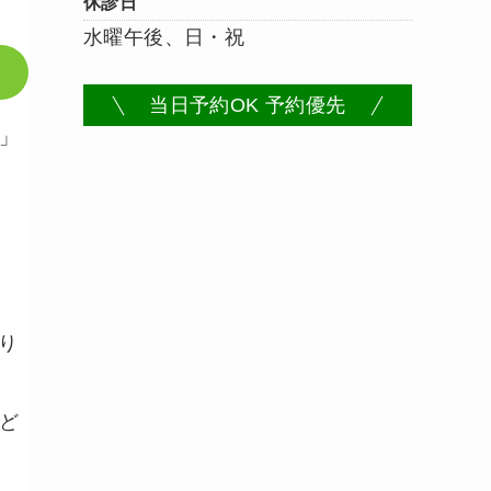
休診日
水曜午後、日・祝
当日予約OK 予約優先
」
り
ど