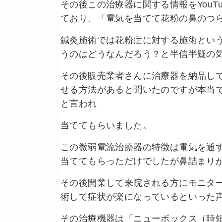
その後この治療器に関する情報をYou
ており、「電気を当てて花粉の鼻のつ
鍼灸施術では花粉症に対する施術とい
うのはどうなんだろう？と半信半疑の
その後販売業者さんに治療器を納品し
せる方法があると聞いたのですが本当
と言われ
当ててもらいました。
この微弱電流治療器の特徴は電気を通
当ててもらっただけでしたが鼻詰まり
その後開業して来院される方にモニタ
術して症状が楽になっているといった
その治療機器は「ニューボックス（時