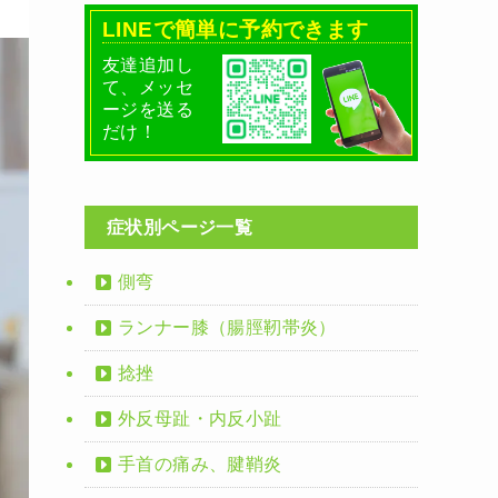
LINEで簡単に予約できます
友達追加し
て、メッセ
ージを送る
だけ！
症状別ページ一覧
側弯
ランナー膝（腸脛靭帯炎）
捻挫
外反母趾・内反小趾
手首の痛み、腱鞘炎