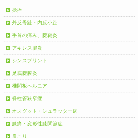
捻挫
外反母趾・内反小趾
手首の痛み、腱鞘炎
アキレス腱炎
シンスプリント
足底腱膜炎
椎間板ヘルニア
脊柱管狭窄症
オスグット・シュラッター病
膝痛・変形性膝関節症
肩こり