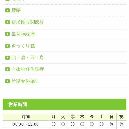
腰痛
変形性股関節症
坐骨神経痛
ぎっくり腰
四十肩・五十肩
自律神経失調症
産後骨盤矯正
営業時間
時間
月
火
水
木
金
土
日
祝
08:30〜12:00
◯
◯
◯
◯
◯
◯
休
休