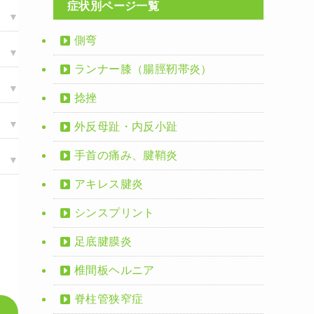
症状別ページ一覧
側弯
ランナー膝（腸脛靭帯炎）
捻挫
外反母趾・内反小趾
手首の痛み、腱鞘炎
アキレス腱炎
シンスプリント
足底腱膜炎
椎間板ヘルニア
脊柱管狭窄症